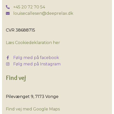
+45 20 72 70 54
louisecallesen@deeprelax.dk
CVR 38688715​
​Læs Cookiedeklaration her
Følg med på facebook
Følg med på Instagram
Find vej
​Pilevænget 9, 7173 Vonge
Find vej med Google Maps