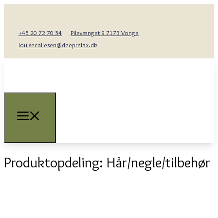
+45 20 72 70 54
Pilevænget 9 7173 Vonge
louisecallesen@deeprelax.dk
Produktopdeling:
Hår/negle/tilbehør