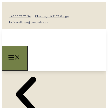
+45 20 72 70 54
Pilevænget 9 7173 Vonge
louisecallesen@deeprelax.dk